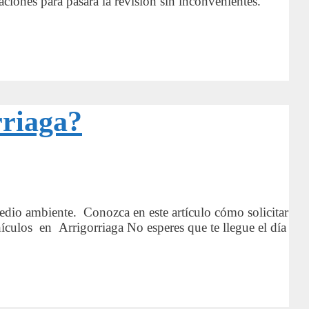
iones para pasara la revisión sin inconvenientes.
rriaga?
medio ambiente. Conozca en este artículo cómo solicitar
hículos en Arrigorriaga No esperes que te llegue el día