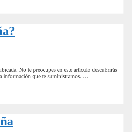
ña?
ubicada. No te preocupes en este artículo descubrirás
n la información que te suministramos. …
aña