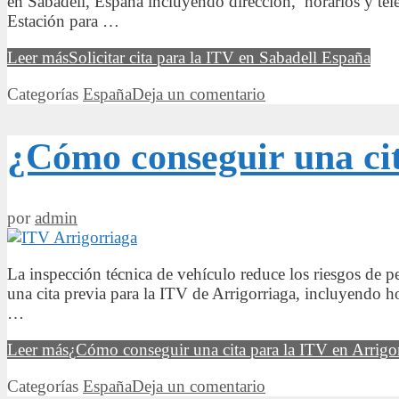
en Sabadell, España incluyendo dirección, horarios y te
Estación para …
Leer más
Solicitar cita para la ITV en Sabadell España
Categorías
España
Deja un comentario
¿Cómo conseguir una cit
por
admin
La inspección técnica de vehículo reduce los riesgos de p
una cita previa para la ITV de Arrigorriaga, incluyendo h
…
Leer más
¿Cómo conseguir una cita para la ITV en Arrigo
Categorías
España
Deja un comentario